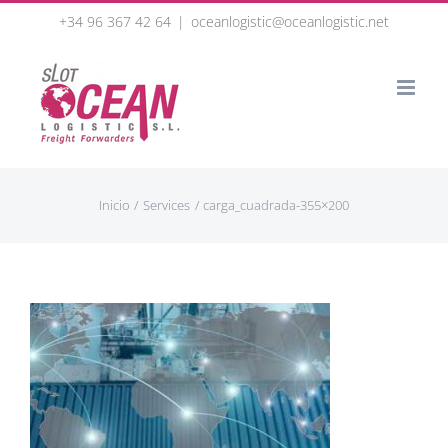
Skip
+34 96 367 42 64
|
oceanlogistic@oceanlogistic.net
to
content
Inicio
Services
carga_cuadrada-355×200