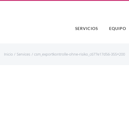
SERVICIOS
EQUIPO
Inicio
Services
csm_exportkontrolle-ohne-risiko_c677e17d56-355×200