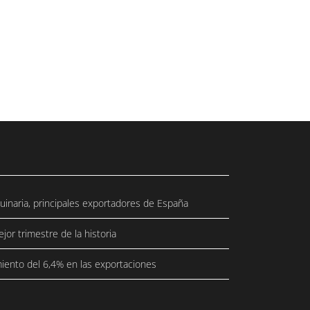
quinaria, principales exportadores de España
or trimestre de la historia
miento del 6,4% en las exportaciones