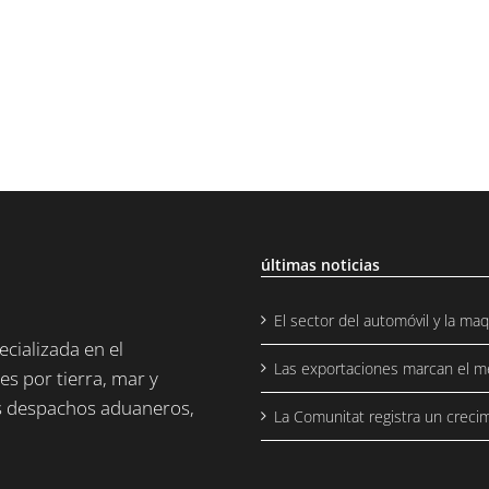
últimas noticias
El sector del automóvil y la ma
cializada en el
Las exportaciones marcan el mej
es por tierra, mar y
os despachos aduaneros,
La Comunitat registra un creci