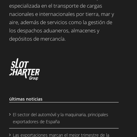
especializada en el transporte de cargas
nacionales e internacionales por tierra, mar y
aire, además de servicios como la gestión de
los despachos aduaneros, almacenes y
depósitos de mercancía.
últimas noticias
El sector del automóvil y la maquinaria, principales
exportadores de España
Las exportaciones marcan el mejor trimestre de la