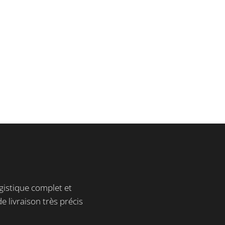
gistique complet et
e livraison très précis