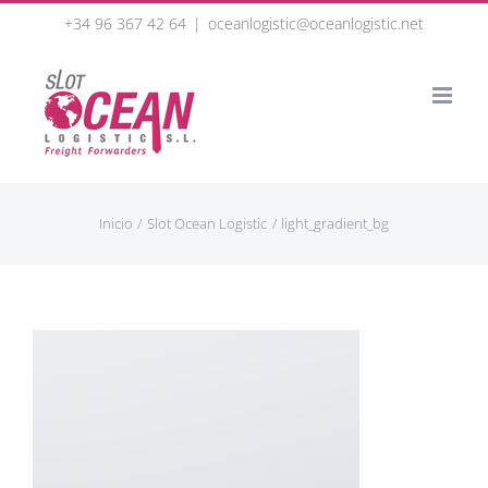
Skip
+34 96 367 42 64
|
oceanlogistic@oceanlogistic.net
to
content
Inicio
Slot Ocean Logistic
light_gradient_bg