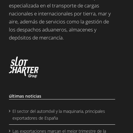
especializada en el transporte de cargas
nacionales e internacionales por tierra, mar y
aire, además de servicios como la gestión de
los despachos aduaneros, almacenes y
depósitos de mercancía.
últimas noticias
El sector del automóvil y la maquinaria, principales
exportadores de España
Las exportaciones marcan el mejor trimestre de la